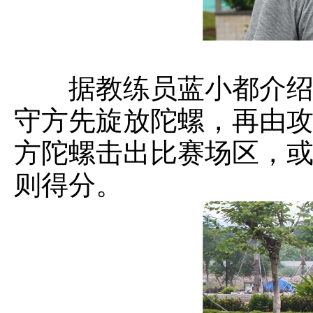
据教练员蓝小都介绍，
守方先旋放陀螺，再由
方陀螺击出比赛场区，
则得分。